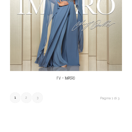
FV – IMPERO
1
2
3
Pagina 1 di 3