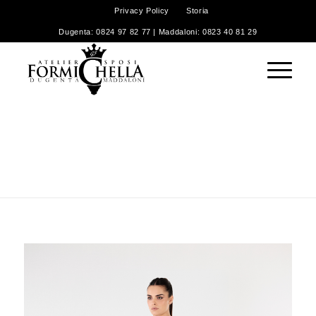
Privacy Policy
Storia
Dugenta: 0824 97 82 77 | Maddaloni: 0823 40 81 29