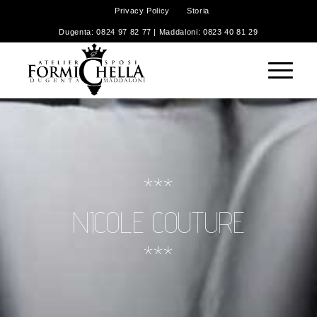
Privacy Policy
Storia
Dugenta: 0824 97 82 77 | Maddaloni: 0823 40 81 29
***
NICOLE COUTURE
***