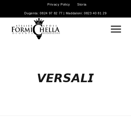
Privacy Policy
Storia
Dugenta: 0824 97 82 77 | Maddaloni: 0823 40 81 29
𝙑𝙀𝙍𝙎𝘼𝙇𝙄