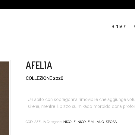
H O M E
AFELIA
COLLEZIONE 2026
Un abito con sopragonna rimovibile che aggiunge volu
sirena, mentre il pizzo su mikado morbido dona profond
COD:
AFELIA
Categorie:
NICOLE
,
NICOLE MILANO
,
SPOSA