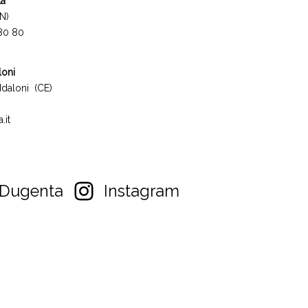
ta
N)
 80 80
loni
daloni (CE)
.it
Dugenta
Instagram