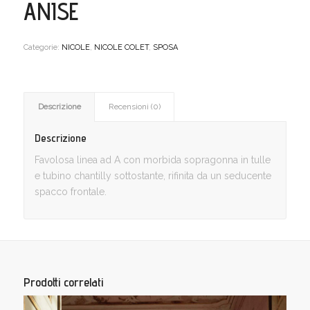
ANISE
Categorie:
NICOLE
,
NICOLE COLET
,
SPOSA
Descrizione
Recensioni (0)
Descrizione
Favolosa linea ad A con morbida sopragonna in tulle
e tubino chantilly sottostante, rifinita da un seducente
spacco frontale.
Prodotti correlati