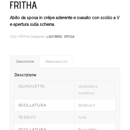
FRITHA
Abito da sposa in crêpe aderente e svasato con scollo a V
e apertura sulla schiena.
COD:
FRITHA
Categorie:
LADYBIRD
,
SPOSA
Descrizione
Recensioni (0)
Descrizione
SILHOUETTE
Vestibilità e
svasatura
SCOLLATURA
Scollo a V
TESSUTI
Tulle
SCOLLATURA
Buco della