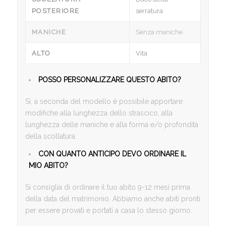
POSTERIORE
serratura
MANICHE
Senza maniche
ALTO
Vita
POSSO PERSONALIZZARE QUESTO ABITO?
Sì, a seconda del modello è possibile apportare
modifiche alla lunghezza dello strascico, alla
lunghezza delle maniche e alla forma e/o profondità
della scollatura.
CON QUANTO ANTICIPO DEVO ORDINARE IL
MIO ABITO?
Si consiglia di ordinare il tuo abito 9-12 mesi prima
della data del matrimonio. Abbiamo anche abiti pronti
per essere provati e portati a casa lo stesso giorno.