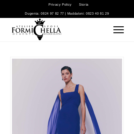
Privacy Policy
Storia
Dugenta: 0824 97 82 77 | Maddaloni: 0823 40 81 29