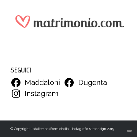
SEGUICI
Maddaloni
Dugenta
Instagram
© Copyright - ateliersposiformichella -
betagrafic site design 2019