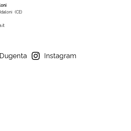
loni
daloni (CE)
.it
Dugenta
Instagram