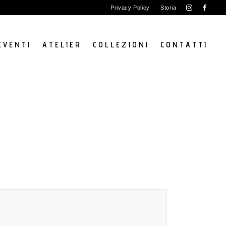
Privacy Policy
Storia
E V E N T I
A T E L I E R
C O L L E Z I O N I
C O N T A T T I