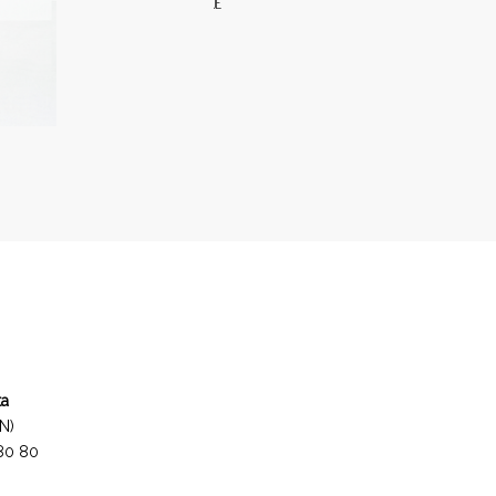
JE
ta
N)
 80 80