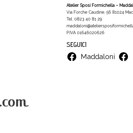
Atelier Sposi Formichella – Madda
Via Forche Caudine, 56 81024 Mad
Tel. 0823 40 81 29
maddaloni@ateliersposiformichella
P.IVA 01646020626
SEGUICI
Maddaloni