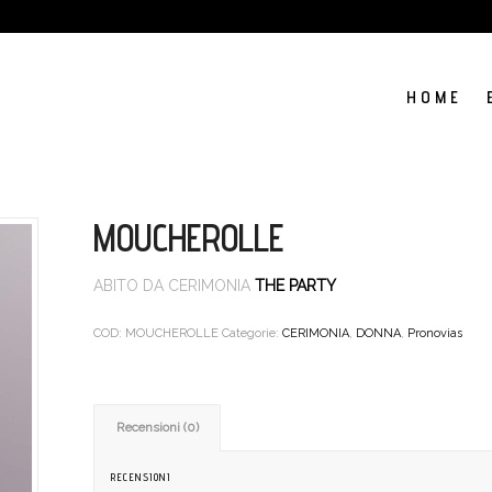
H O M E
MOUCHEROLLE
ABITO DA CERIMONIA
THE PARTY
COD:
MOUCHEROLLE
Categorie:
CERIMONIA
,
DONNA
,
Pronovias
Recensioni (0)
RECENSIONI