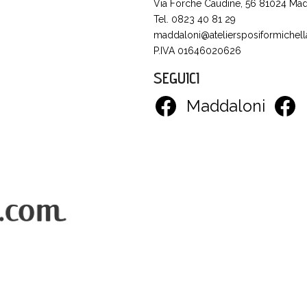
Via Forche Caudine, 56 81024 Mad
Tel. 0823 40 81 29
maddaloni@ateliersposiformichella
P.IVA 01646020626
SEGUICI
Maddaloni