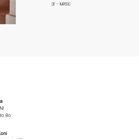
DF – IMPERO
ta
N)
 80 80
loni