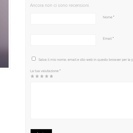
Ancora non ci sono recensioni.
*
Nome
*
Email
Salva il mio nome, email e sito web in questo browser per la
*
La tua valutazione
1
2
3 stelle
4 stelle
5 stelle su 5
stella
stelle
su 5
su 5
su
su 5
5