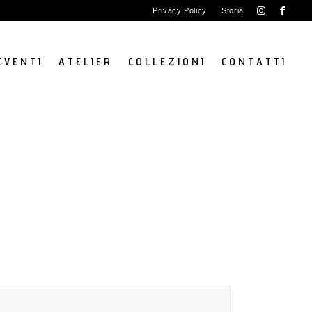
Privacy Policy
Storia
E V E N T I
A T E L I E R
C O L L E Z I O N I
C O N T A T T I