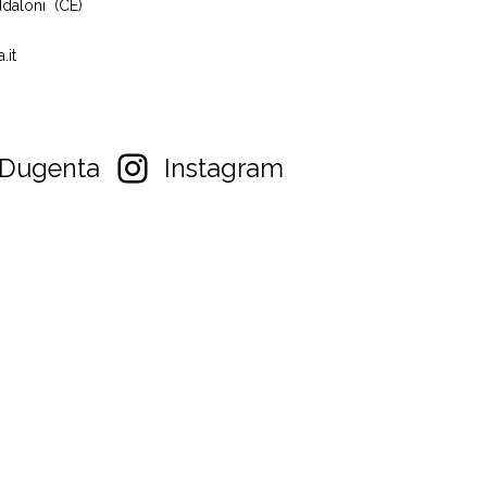
daloni (CE)
.it
Dugenta
Instagram