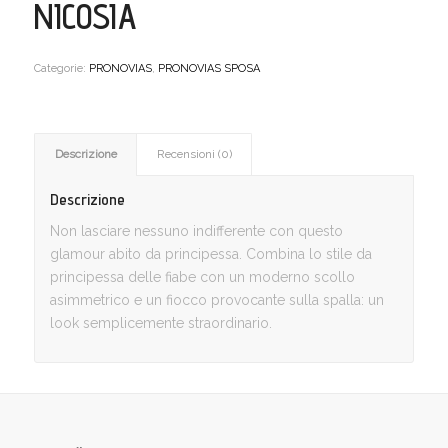
NICOSIA
Categorie:
PRONOVIAS
,
PRONOVIAS SPOSA
Descrizione
Recensioni (0)
Descrizione
Non lasciare nessuno indifferente con questo
glamour abito da principessa.
Combina lo stile da
principessa delle fiabe con un moderno scollo
asimmetrico e un fiocco provocante sulla spalla: un
look semplicemente straordinario.