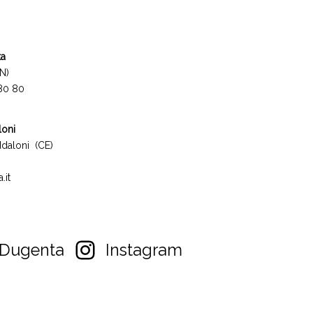
ta
N)
 80 80
loni
daloni (CE)
.it
Dugenta
Instagram