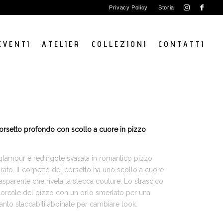
Privacy Policy
Storia
E V E N T I
A T E L I E R
C O L L E Z I O N I
C O N T A T T I
 corsetto profondo con scollo a cuore in pizzo
tà glamour e redingote svasata in romantico pizzo
ato. Il corpetto del corsetto ha uno scollo a cuore
asparente che rivela la stecca couture. Lo strascico
o floreale del pizzo con un orlo smerlato per una
anto staccabili abbinate per cambiare look.