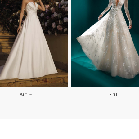
WOOLFY
BIJOU