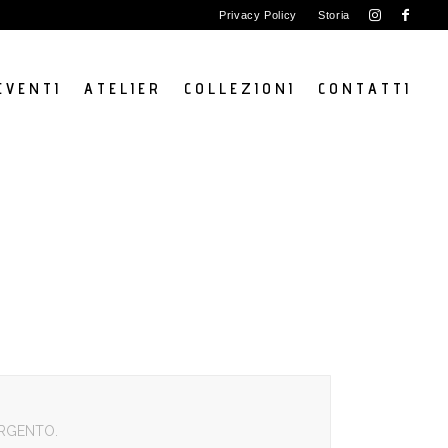
Privacy Policy
Storia
E V E N T I
A T E L I E R
C O L L E Z I O N I
C O N T A T T I
ARGENTO.