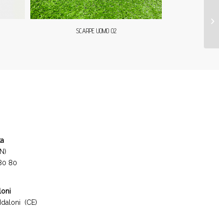
SCARPE UOMO 02
ta
N)
 80 80
loni
daloni (CE)