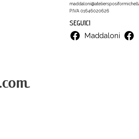
maddaloni@ateliersposiformichella
P.IVA 01646020626
SEGUICI
Maddaloni