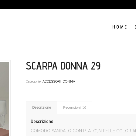
H O M E
SCARPA DONNA 29
Categorie:
ACCESSORI
,
DONNA
Descrizione
Recensioni (0)
Descrizione
COMODO SANDALO CON PLATO’,IN PELLE COLOR 