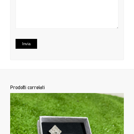
su
su 5
5
Prodotti correlati