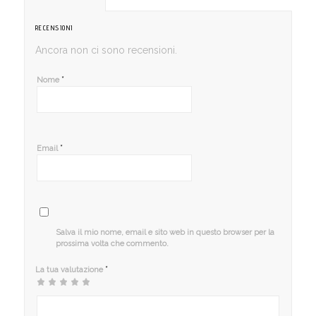
RECENSIONI
Ancora non ci sono recensioni.
*
Nome
*
Email
Salva il mio nome, email e sito web in questo browser per la
prossima volta che commento.
*
La tua valutazione
1
2
3 stelle
4 stelle
5 stelle su 5
stella
stelle
su 5
su 5