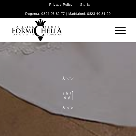
Privacy Policy
Storia
Dugenta: 0824 97 82 77 | Maddaloni: 0823 40 81 29
***
W1
***