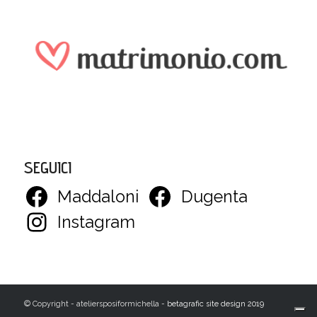
SEGUICI
Maddaloni
Dugenta
Instagram
© Copyright - ateliersposiformichella -
betagrafic site design 2019