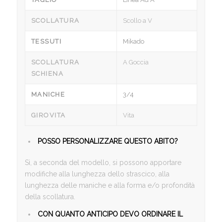
SCOLLATURA
Scollo a V
TESSUTI
Mikado
SCOLLATURA
A Goccia
SCHIENA
MANICHE
3/4
GIROVITA
Vita
POSSO PERSONALIZZARE QUESTO ABITO?
Sì, a seconda del modello, si possono apportare
modifiche alla lunghezza dello strascico, alla
lunghezza delle maniche e alla forma e/o profondità
della scollatura.
CON QUANTO ANTICIPO DEVO ORDINARE IL