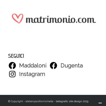
SEGUICI
Maddaloni
Dugenta
Instagram
© Copyright - ateliersposiformichella -
betagrafic site design 2019