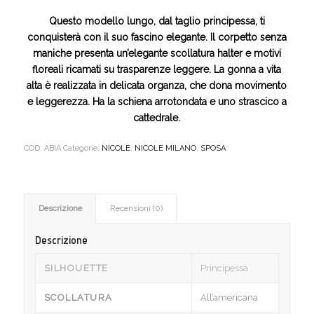
Questo modello lungo, dal taglio principessa, ti
conquisterà con il suo fascino elegante. Il corpetto senza
maniche presenta un’elegante scollatura halter e motivi
floreali ricamati su trasparenze leggere. La gonna a vita
alta è realizzata in delicata organza, che dona movimento
e leggerezza. Ha la schiena arrotondata e uno strascico a
cattedrale.
COD:
ABIA
Categorie:
NICOLE
,
NICOLE MILANO
,
SPOSA
Descrizione
Recensioni (0)
Descrizione
SILHOUETTE
Principessa
SCOLLATURA
All’americana