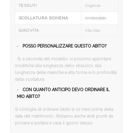
TESSUTI
Organza
SCOLLATURA SCHIENA
Arrotondato
GIROVITA
Vita Alta
POSSO PERSONALIZZARE QUESTO ABITO?
Sì, a seconda del modello, si possono apportare
modifiche alla lunghezza dello strascico, alla
lunghezza delle maniche e alla forma e/o profondità
della scollatura.
CON QUANTO ANTICIPO DEVO ORDINARE IL
MIO ABITO?
Si consiglia di ordinare l’abito 9-12 mesi prima della
data del matrimonio. Abbiamo anche abiti pronti da
provare e portare a casa il giorno stesso.