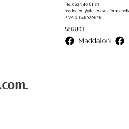
Tel. 0823 40 81 29
maddaloni@ateliersposiformichella
P.IVA 01646020626
SEGUICI
Maddaloni