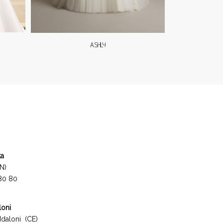
ASHLY
ta
N)
 80 80
loni
daloni (CE)