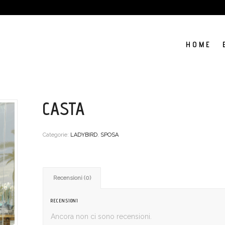
H O M E
CASTA
Categorie:
LADYBIRD
,
SPOSA
Recensioni (0)
RECENSIONI
Ancora non ci sono recensioni.