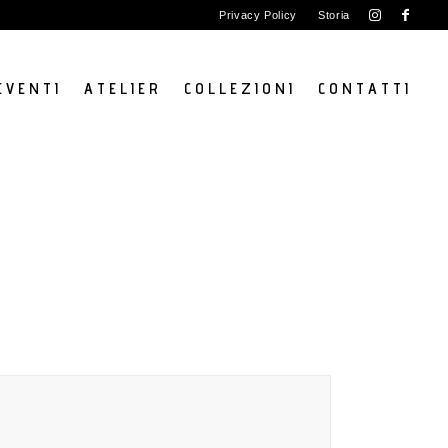
Privacy Policy
Storia
E V E N T I
A T E L I E R
C O L L E Z I O N I
C O N T A T T I