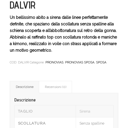
DALVIR
Un bellissimo abito a sirena dalle linee perfettamente
definite, che spaziano dalla scollatura senza spalline alla
schiena scoperta e all’abbottonatura sul retro della gonna.
Abbinalo al raffinato top con scollatura rotonda e maniche
a kimono, realizzato in voile con strass applicati a formare
un motivo geometrico.
COD:
DALVIR
Categorie:
PRONOVIAS
,
PRONOVIAS SPOSA
,
SPOSA
Descrizione
Recensioni (0)
Descrizione
TAGLIO
Sirena
SCOLLATURA
Senza spalline