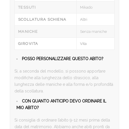
TESSUTI
Mikado
SCOLLATURA SCHIENA
Altri
MANICHE
Senza maniche
GIROVITA
Vita
POSSO PERSONALIZZARE QUESTO ABITO?
Sì, a seconda del modello, si possono apportare
modifiche alla lunghezza dello strascico, alla
lunghezza delle maniche e alla forma e/o profondità
della scollatura.
CON QUANTO ANTICIPO DEVO ORDINARE IL
MIO ABITO?
Si consiglia di ordinare l’abito 9-12 mesi prima della
data del matrimonio. Abbiamo anche abiti pronti da