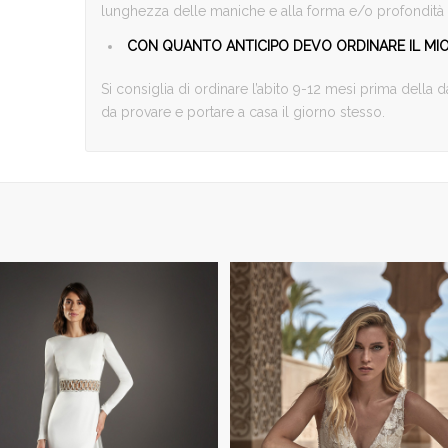
lunghezza delle maniche e alla forma e/o profondità d
CON QUANTO ANTICIPO DEVO ORDINARE IL MIO
Si consiglia di ordinare l’abito 9-12 mesi prima della
da provare e portare a casa il giorno stesso.