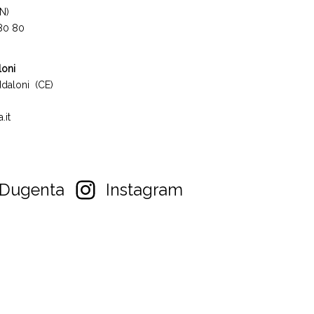
N)
 80 80
loni
daloni (CE)
.it
Dugenta
Instagram