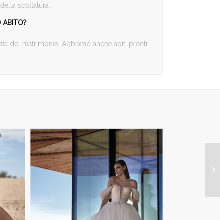
ella scollatura.
 ABITO?
 data del matrimonio. Abbiamo anche abiti pronti