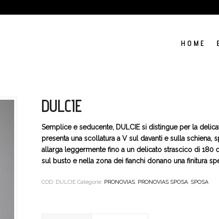
H O M E
DULCIE
Semplice e seducente, DULCIE si distingue per la delicate
presenta una scollatura a V sul davanti e sulla schiena, 
allarga leggermente fino a un delicato strascico di 180 c
sul busto e nella zona dei fianchi donano una finitura spe
COD:
DULCIE
Categorie:
PRONOVIAS
,
PRONOVIAS SPOSA
,
SPOSA