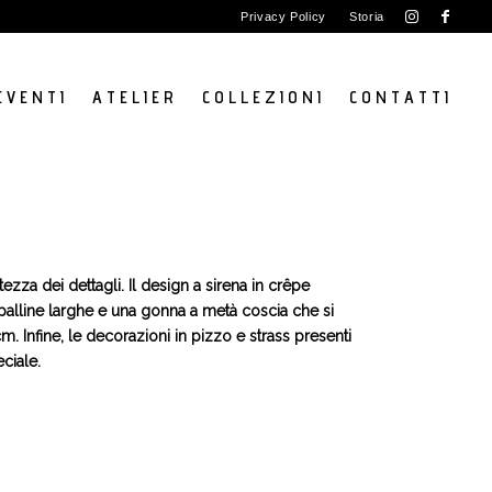
Privacy Policy
Storia
E V E N T I
A T E L I E R
C O L L E Z I O N I
C O N T A T T I
zza dei dettagli. Il design a sirena in crêpe
spalline larghe e una gonna a metà coscia che si
m. Infine, le decorazioni in pizzo e strass presenti
ciale.