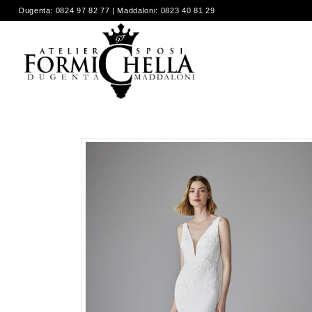
Dugenta: 0824 97 82 77 | Maddaloni: 0823 40 81 29