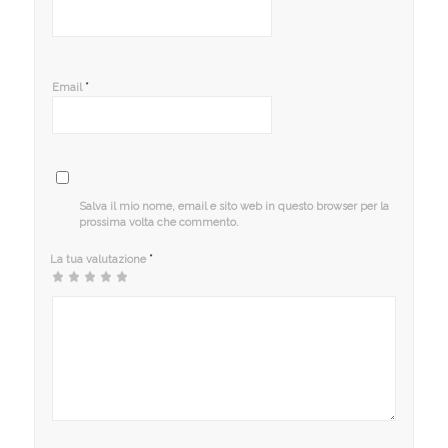
*
Email
Salva il mio nome, email e sito web in questo browser per la
prossima volta che commento.
*
La tua valutazione
1
2
3 stelle
4 stelle
5 stelle su 5
stella
stelle
su 5
su 5
su
su 5
5