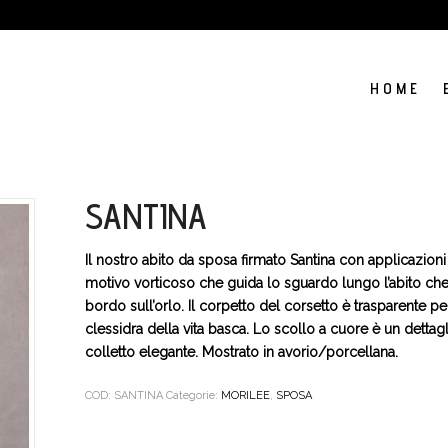
H O M E
SANTINA
Il nostro abito da sposa firmato Santina con applicazio
motivo vorticoso che guida lo sguardo lungo l’abito ch
bordo sull’orlo. Il corpetto del corsetto è trasparente pe
clessidra della vita basca. Lo scollo a cuore è un dett
colletto elegante. Mostrato in avorio/porcellana.
COD:
SANTINA
Categorie:
MORILEE
,
SPOSA