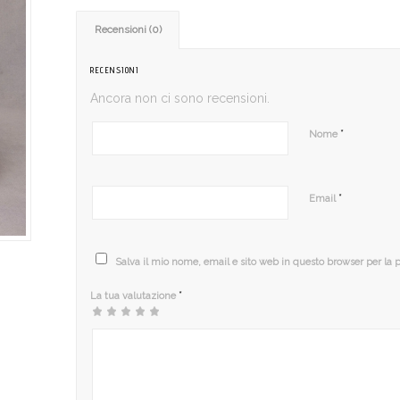
Recensioni (0)
RECENSIONI
Ancora non ci sono recensioni.
*
Nome
*
Email
Salva il mio nome, email e sito web in questo browser per la
*
La tua valutazione
1
2
3 stelle
4 stelle
5 stelle su 5
stella
stelle
su 5
su 5
su
su 5
5