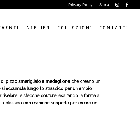
Privacy Policy
Storia
E V E N T I
A T E L I E R
C O L L E Z I O N I
C O N T A T T I
ni di pizzo smerigliato a medaglione che creano un
e si accumula lungo lo strascico per un ampio
r rivelare le stecche couture, esaltando la forma a
aglio classico con maniche scoperte per creare un