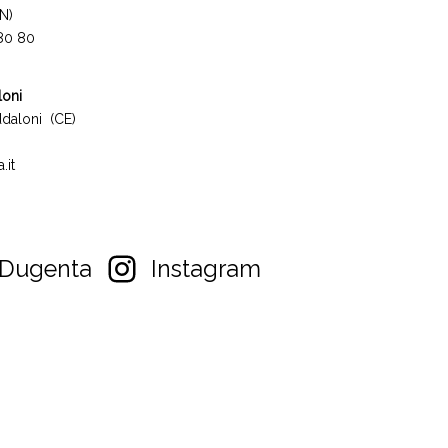
N)
 80 80
loni
daloni (CE)
.it
Dugenta
Instagram